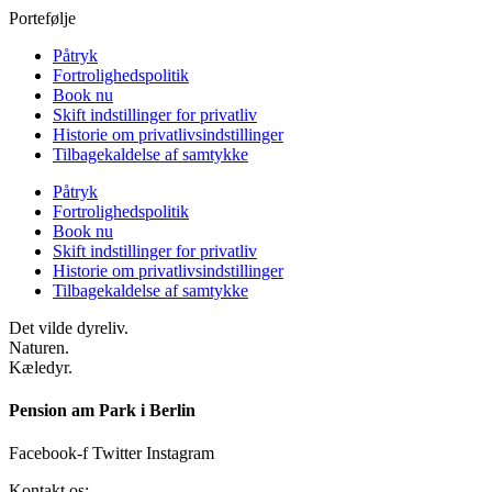
Portefølje
Påtryk
Fortrolighedspolitik
Book nu
Skift indstillinger for privatliv
Historie om privatlivsindstillinger
Tilbagekaldelse af samtykke
Påtryk
Fortrolighedspolitik
Book nu
Skift indstillinger for privatliv
Historie om privatlivsindstillinger
Tilbagekaldelse af samtykke
Det vilde dyreliv.
Naturen.
Kæledyr.
Pension am Park i Berlin
Facebook-f
Twitter
Instagram
Kontakt os: